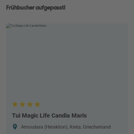
Frühbucher aufgepasst!
Unmute
Progress
:
Loaded
:
0%
0%
Tui Magic Life Candia Maris
Amoudara (Heraklion), Kreta, Griechenland